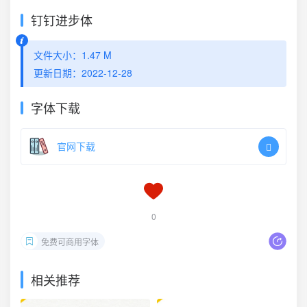
钉钉进步体
文件大小：1.47 M
更新日期：2022-12-28
字体下载
官网下载
0
免费可商用字体
相关推荐