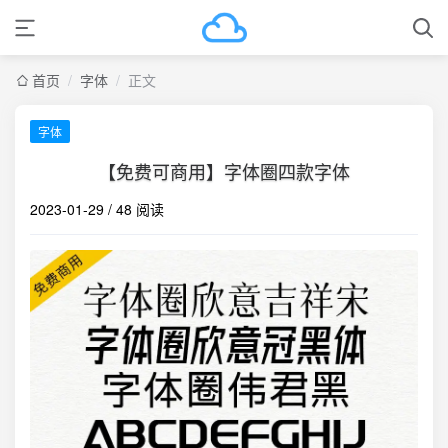
首页
/
字体
/
正文
字体
【免费可商用】字体圈四款字体
2023-01-29
/
48 阅读