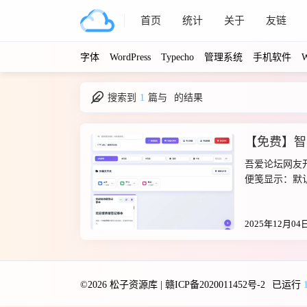
首页
统计
关于
友链
字体
WordPress
Typecho
管理系统
手机软件
W
搜索到
1
篇与
的结果
【免费】智
2025-12-04
吾爱论坛网友
便笺显示：默认
的场景青色主题
用途玫瑰色主题
2025年12月04
格式文件完成操作：
type="xl" url
url="https://p
Xk9jY9pQ?pwd=
©2026
松子资源库
|
赣ICP备2020011452号-2
已运行