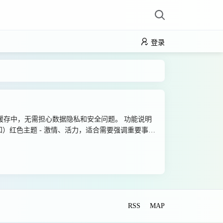
登录
缓存中，无需担心数据隐私和安全问题。 功能说明
知）红色主题 - 激情、活力，适合需要强调重要事项
适合创意工作者靛蓝色主题 - 专业、深邃，适合商务
：备份文件/粘贴json数据导出数据：json/文本
ool/note/下载地址{cloud title="迅雷云盘"
ord=""/}{cloud title="夸克网盘" type="qk"
url="https://pan.baidu.com/s/13SIKxU_EopZoJ-
RSS
MAP