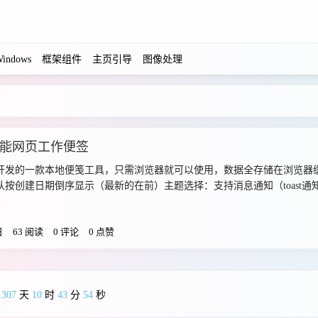
indows
框架组件
主页引导
图像处理
能网页工作便签
开发的一款本地便笺工具，只需浏览器就可以使用，数据全存储在浏览器
按创建日期倒序显示（最新的在前）主题选择：支持消息通知（toast通
 - 清新、科技感，适合程序员和技术工作者琥珀色主题 - 温暖、明亮，
 - 温柔、浪漫，适合个人笔记青绿色主题 - 时尚、潮流，年轻化设计导入数据
日
63 阅读
0 评论
0 点赞
工作任务可点击完成，或一键完成所有在线体验网址： https://tool.szfx.top/t
="https://pan.xunlei.com/s/VOfbcr_XbXDFrVlPbKj3ZkzJA1?pwd=hdsr" passw
an.quark.cn/s/26390f21e870" password=""/}{cloud title="百度网盘" type="bd" 
ysky" password=""/}
1307
天
10
时
43
分
55
秒